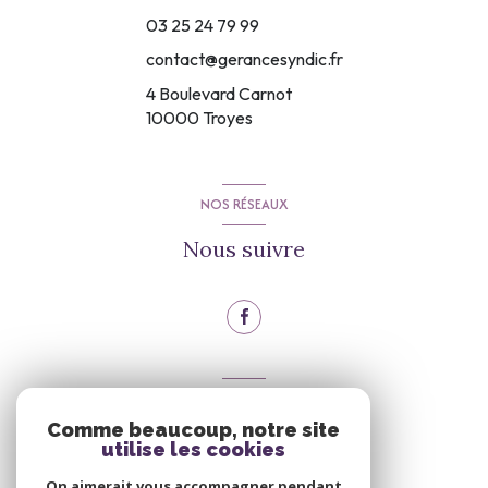
03 25 24 79 99
contact@gerancesyndic.fr
4 Boulevard Carnot
10000
Troyes
NOS RÉSEAUX
Nous suivre
VOTRE ESPACE
Comme beaucoup, notre site
Espace propriétaire
utilise les cookies
On aimerait vous accompagner pendant