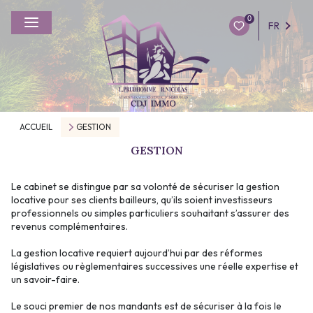
0
FR
ACCUEIL
GESTION
GESTION
Le cabinet se distingue par sa volonté de sécuriser la gestion
locative pour ses clients bailleurs, qu’ils soient investisseurs
professionnels ou simples particuliers souhaitant s’assurer des
revenus complémentaires.
La gestion locative requiert aujourd’hui par des réformes
législatives ou règlementaires successives une réelle expertise et
un savoir-faire.
Le souci premier de nos mandants est de sécuriser à la fois le