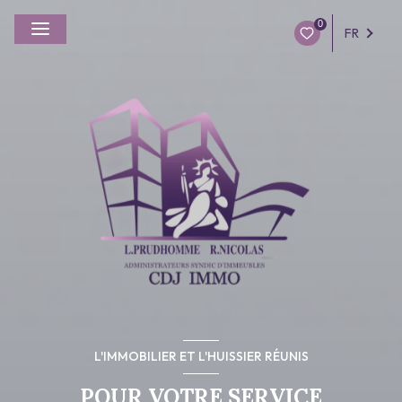
0
FR
L'IMMOBILIER ET L'HUISSIER RÉUNIS
POUR VOTRE SERVICE