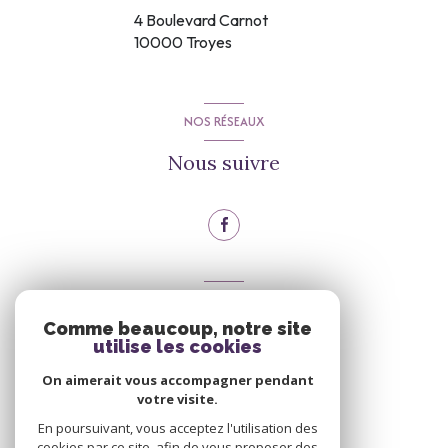
4 Boulevard Carnot
10000
Troyes
NOS RÉSEAUX
Nous suivre
VOTRE ESPACE
Comme beaucoup, notre site
Espace propriétaire
utilise les cookies
On aimerait vous accompagner pendant
votre visite.
Se connecter
En poursuivant, vous acceptez l'utilisation des
cookies par ce site, afin de vous proposer des