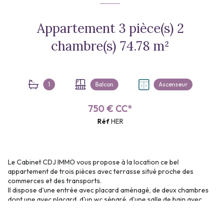
Appartement 3 pièce(s) 2
chambre(s) 74.78 m²
1
Balcon
Ascenseur
750 € CC*
Réf
HER
Le Cabinet CDJ IMMO vous propose à la location ce bel
appartement de trois pièces avec terrasse situé proche des
commerces et des transports.
Il dispose d'une entrée avec placard aménagé, de deux chambres
dont une avec placard, d'un wc séparé, d'une salle de bain avec
baignoire et douche, d'une cuisine aménagée et équipée et d'une
pièce de vie donnant accès au balcon.