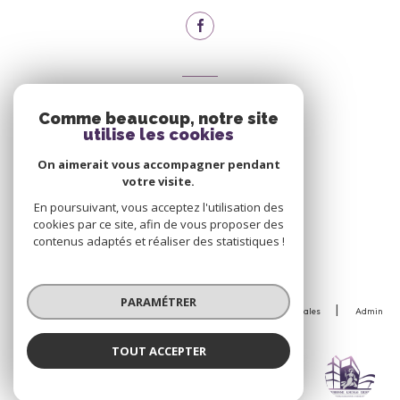
VOTRE ESPACE
Comme beaucoup, notre site
Espace propriétaire
utilise les cookies
On aimerait vous accompagner pendant
votre visite.
Se connecter
En poursuivant, vous acceptez l'utilisation des
cookies par ce site, afin de vous proposer des
contenus adaptés et réaliser des statistiques !
© 2026 | Tous droits réservés
PARAMÉTRER
Nos honoraires
Nos partenaires
Mentions légales
Admin
Politique RGPD
Cookies
TOUT ACCEPTER
Réalisé par :
SARL CDJ IMMO
Agence