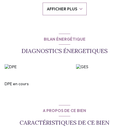
L'appartement est très lumineux.
AFFICHER PLUS
Facilité de stationnement au pied de l'immeuble.
Disponible immédiatement.
Premier contact par mail exclusivement.
Loyer: 633 €
Charges: 117 € de provisions de charges( dont 18 € de provisions
pour la taxe d'ordures ménagères)
BILAN ÉNERGÉTIQUE
DPE: C
Dépôt de garantie: 633 €
DIAGNOSTICS ÉNERGETIQUES
Honoraires: 814 € (dont 222 € pour l'état des lieux)
DPE en cours
A PROPOS DE CE BIEN
CARACTÉRISTIQUES DE CE BIEN