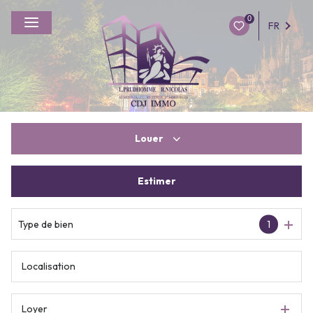
0
FR
Louer
Estimer
à l'année
De l'immo pro
Type de bien
1
Loyer