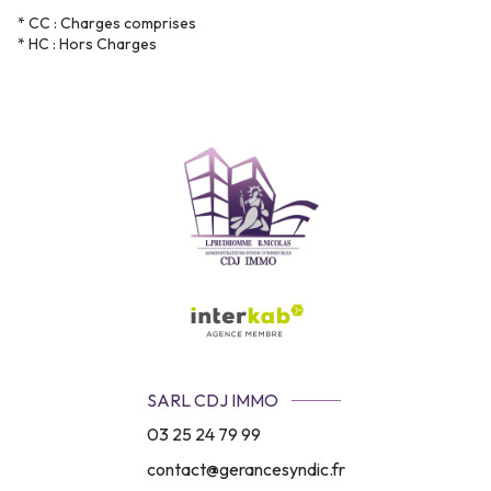
* CC : Charges comprises
* HC : Hors Charges
SARL CDJ IMMO
03 25 24 79 99
contact@gerancesyndic.fr