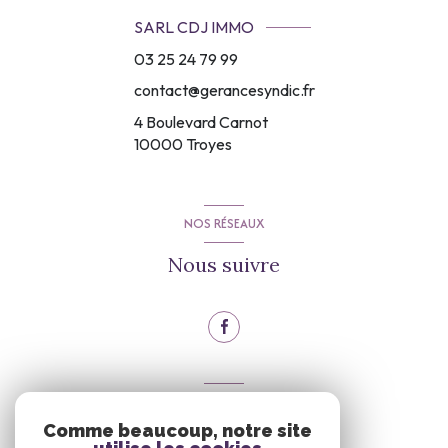
SARL CDJ IMMO
03 25 24 79 99
contact@gerancesyndic.fr
4 Boulevard Carnot
10000
Troyes
NOS RÉSEAUX
Nous suivre
VOTRE ESPACE
Comme beaucoup, notre site
Espace propriétaire