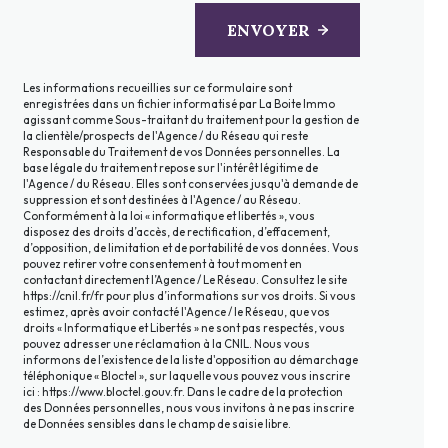
ENVOYER
Les informations recueillies sur ce formulaire sont
enregistrées dans un fichier informatisé par La Boite Immo
agissant comme Sous-traitant du traitement pour la gestion de
la clientèle/prospects de l'Agence / du Réseau qui reste
Responsable du Traitement de vos Données personnelles. La
base légale du traitement repose sur l'intérêt légitime de
l'Agence / du Réseau. Elles sont conservées jusqu'à demande de
suppression et sont destinées à l'Agence / au Réseau.
Conformément à la loi « informatique et libertés », vous
disposez des droits d’accès, de rectification, d’effacement,
d’opposition, de limitation et de portabilité de vos données. Vous
pouvez retirer votre consentement à tout moment en
contactant directement l’Agence / Le Réseau. Consultez le site
https://cnil.fr/fr
pour plus d’informations sur vos droits. Si vous
estimez, après avoir contacté l'Agence / le Réseau, que vos
droits « Informatique et Libertés » ne sont pas respectés, vous
pouvez adresser une réclamation à la CNIL. Nous vous
informons de l’existence de la liste d'opposition au démarchage
téléphonique « Bloctel », sur laquelle vous pouvez vous inscrire
ici :
https://www.bloctel.gouv.fr
. Dans le cadre de la protection
des Données personnelles, nous vous invitons à ne pas inscrire
de Données sensibles dans le champ de saisie libre.