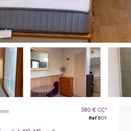
380 € CC*
000)
Réf
BOY