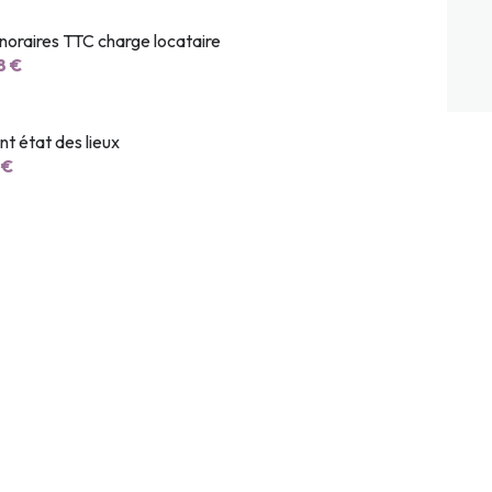
noraires TTC charge locataire
8 €
t état des lieux
 €