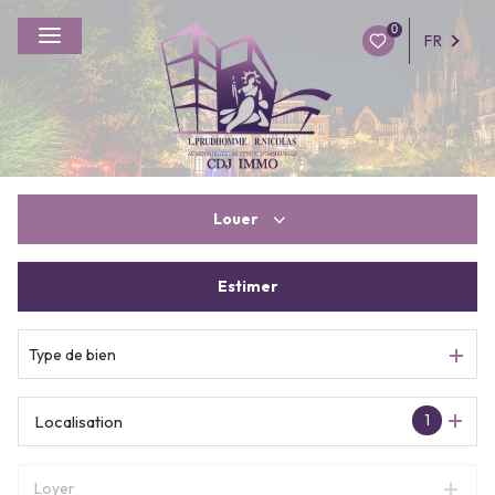
0
FR
Louer
Estimer
à l'année
De l'immo pro
Type de bien
1
Localisation
Loyer