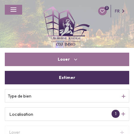
0
FR
Louer
Estimer
à l'année
De l'immo pro
Type de bien
1
Localisation
Loyer