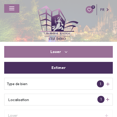
0
FR
Louer
Estimer
à l'année
De l'immo pro
Type de bien
1
1
Localisation
Loyer